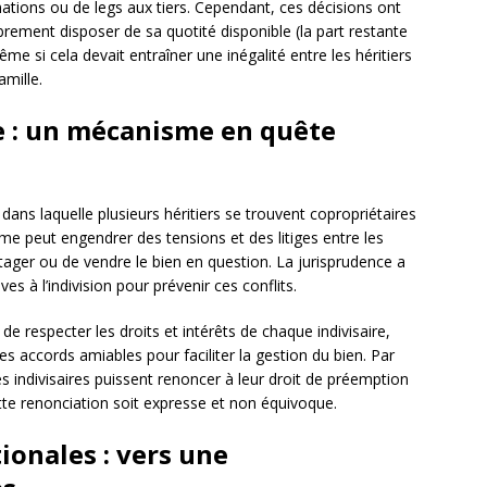
tions ou de legs aux tiers. Cependant, ces décisions ont
brement disposer de sa quotité disponible (la part restante
me si cela devait entraîner une inégalité entre les héritiers
amille.
le : un mécanisme en quête
dans laquelle plusieurs héritiers se trouvent copropriétaires
me peut engendrer des tensions et des litiges entre les
rtager ou de vendre le bien en question. La jurisprudence a
ves à l’indivision pour prévenir ces conflits.
 de respecter les droits et intérêts de chaque indivisaire,
s accords amiables pour faciliter la gestion du bien. Par
s indivisaires puissent renoncer à leur droit de préemption
tte renonciation soit expresse et non équivoque.
ionales : vers une