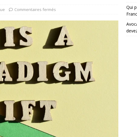
Qui p
que
Commentaires fermés
Fran
Avoca
devez