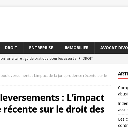
DROIT
ENTREPRISE
IMMOBILIER
AVOCAT DIVO
on forfaitaire : guide pratique pour les assurés
DROIT
 incontournables à intégrer dans un contrat de travail
ART
 bouleversements : L’impact de la jurisprudence récente sur le
Compr
néficier de l’aide juridictionnelle en France
JURIDIQUE
leversements : L’impact
abusi
oit de la famille Versailles : ce que vous devez savoir avant de
Indem
 récente sur le droit des
assu
 les conséquences d’un licenciement abusif devant les
Les c
contr