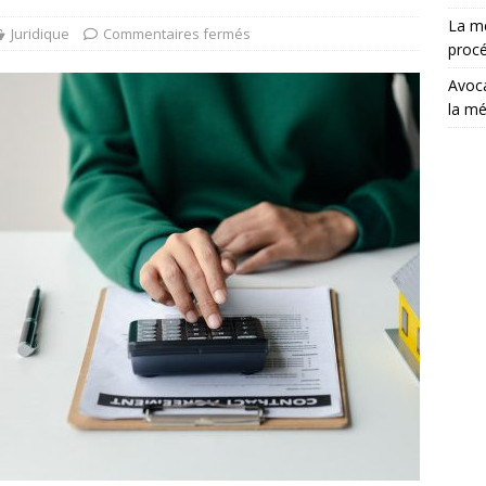
La mé
Juridique
Commentaires fermés
procé
Avoca
la mé