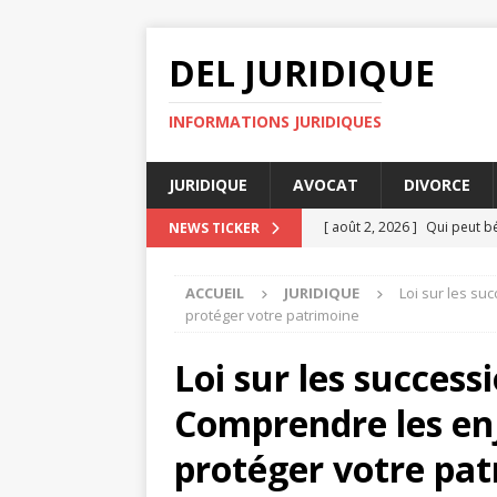
DEL JURIDIQUE
INFORMATIONS JURIDIQUES
JURIDIQUE
AVOCAT
DIVORCE
[ août 2, 2026 ]
Qui peut bé
NEWS TICKER
[ juillet 31, 2026 ]
Avocat dr
ACCUEIL
JURIDIQUE
Loi sur les su
consulter
DIVORCE
protéger votre patrimoine
[ juillet 31, 2026 ]
La médiat
Loi sur les success
DROIT
Comprendre les en
[ juillet 30, 2026 ]
Avocat dr
DIVORCE
protéger votre pa
[ août 4, 2026 ]
Les clauses